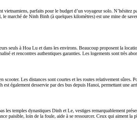
t vietnamiens, parfaits pour le budget d’un voyageur solo. N’hésitez pas
ood, le marché de Ninh Binh (à quelques kilomètres) est une mine de save
rs seuls à Hoa Lu et dans les environs. Beaucoup proposent la location 
sé et rencontres authentiques garanties. Les logements sont très aborda
scooter. Les distances sont courtes et les routes relativement sûres. Pou
 est également desservie par des bus depuis Hanoi, permettant une arri
as les temples dynastiques Dinh et Le, vestiges remarquablement prése
ance paisible, loin de la foule, aide à se ressourcer. Ceux qui aiment la