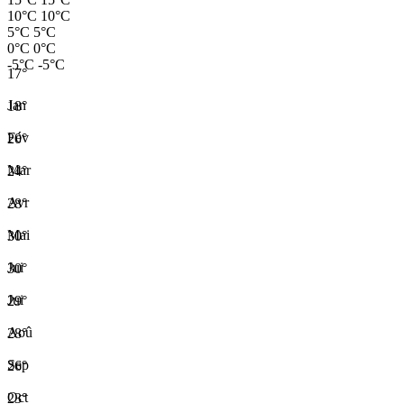
10°C
10°C
5°C
5°C
0°C
0°C
-5°C
-5°C
17°
Jan
18°
Fév
20°
Mar
24°
Avr
28°
Mai
30°
Jui
30°
Jui
29°
Aoû
28°
Sep
26°
Oct
23°