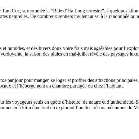
e de Tam Coc, surnommée la “Baie d’Ha Long terrestre”, à quelques kilom
rottes naturelles. De nombreux sentiers invitent aussi à la randonnée ou
s et humides, et des hivers doux voire frais mais agréables pour l’explo
erdoyante, la saison des pluies en mai-juillet révèle des paysages luxur
s par jour pour manger, se loger et profiter des attractions principales
as locaux et l’hébergement en chambre partagée ou chez l’habitant.
r les voyageurs seuls en quête d’histoire, de nature et d’authenticité. S
onnecter à lui-même tout en explorant l’un des trésors méconnus du Vietn