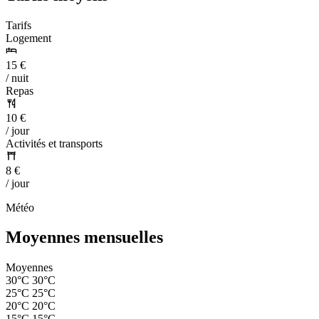
Tarifs
Logement
15 €
/ nuit
Repas
10 €
/ jour
Activités et transports
8 €
/ jour
Météo
Moyennes mensuelles
Moyennes
30°C
30°C
25°C
25°C
20°C
20°C
15°C
15°C