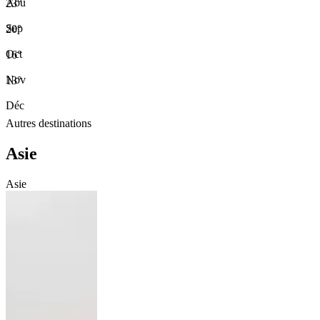
Aoû
23°
Sep
20°
Oct
16°
Nov
13°
Déc
Autres destinations
Asie
Asie