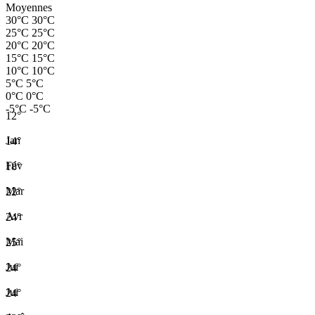
Moyennes
30°C
30°C
25°C
25°C
20°C
20°C
15°C
15°C
10°C
10°C
5°C
5°C
0°C
0°C
-5°C
-5°C
12°
Jan
14°
Fév
18°
Mar
22°
Avr
24°
Mai
25°
Jui
24°
Jui
24°