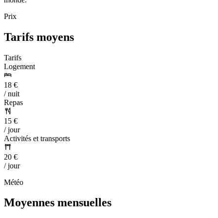
Prix
Tarifs moyens
Tarifs
Logement
18 €
/ nuit
Repas
15 €
/ jour
Activités et transports
20 €
/ jour
Météo
Moyennes mensuelles