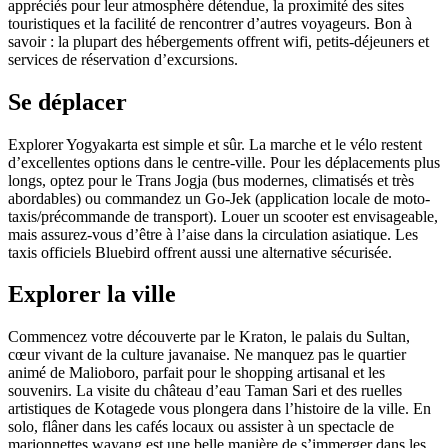
appréciés pour leur atmosphère détendue, la proximité des sites
touristiques et la facilité de rencontrer d’autres voyageurs. Bon à
savoir : la plupart des hébergements offrent wifi, petits-déjeuners et
services de réservation d’excursions.
Se déplacer
Explorer Yogyakarta est simple et sûr. La marche et le vélo restent
d’excellentes options dans le centre-ville. Pour les déplacements plus
longs, optez pour le Trans Jogja (bus modernes, climatisés et très
abordables) ou commandez un Go-Jek (application locale de moto-
taxis/précommande de transport). Louer un scooter est envisageable,
mais assurez-vous d’être à l’aise dans la circulation asiatique. Les
taxis officiels Bluebird offrent aussi une alternative sécurisée.
Explorer la ville
Commencez votre découverte par le Kraton, le palais du Sultan,
cœur vivant de la culture javanaise. Ne manquez pas le quartier
animé de Malioboro, parfait pour le shopping artisanal et les
souvenirs. La visite du château d’eau Taman Sari et des ruelles
artistiques de Kotagede vous plongera dans l’histoire de la ville. En
solo, flâner dans les cafés locaux ou assister à un spectacle de
marionnettes wayang est une belle manière de s’immerger dans les