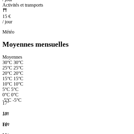
Activités et transports
15 €
/ jour
Météo
Moyennes mensuelles
Moyennes
30°C
30°C
25°C
25°C
20°C
20°C
15°C
15°C
10°C
10°C
5°C
5°C
0°C
0°C
-5°C
-5°C
17°
Jan
17°
Fév
18°