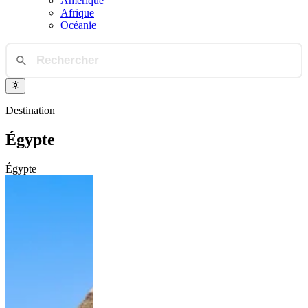
Amérique
Afrique
Océanie
Destination
Égypte
Égypte